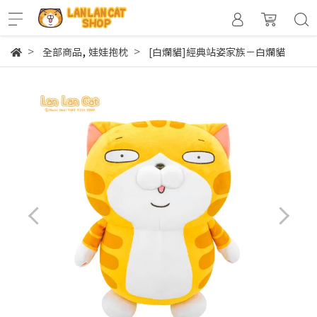
,
全部商品
娃娃抱枕
[白爛貓]經典站姿家族－白爛貓