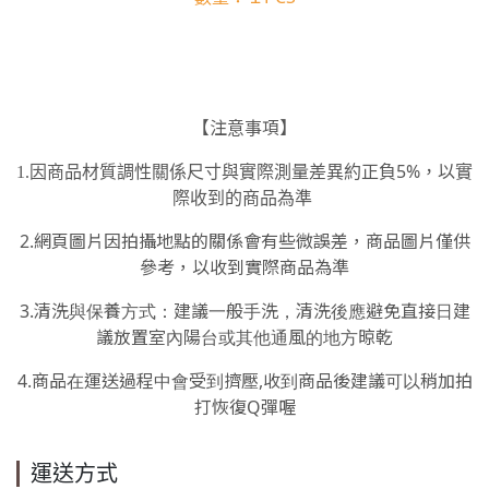
【注意事項】
5%
1.
因商品材質調性關係尺寸與實際測量差異約正負
，以實
際收到的商品為準
2.
網頁圖片因拍攝地點的關係會有些微誤差，商品圖片僅供
參考，以收到實際商品為準
3.
清洗與保養方式：建議一般手洗，清洗後應
避免直接日建
議
放置室內陽台或其他通風的地方晾乾
4.
商品在運送過程中會受到擠壓
,
收到商品後建議可以稍加拍
打恢復
Q
彈喔
運送方式