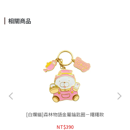
相關商品
[白爛貓]森林物語金屬鑰匙圈－糬糬款
NT$390