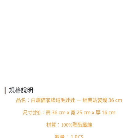
規格說明
36 cm
品名：白爛貓家族絨毛娃娃 － 經典站姿爛
(
)
36 cm x
25 cm x 厚
16 cm
尺寸
約
：高
寬
材質：
100%
聚酯纖維
PCS
數量：１