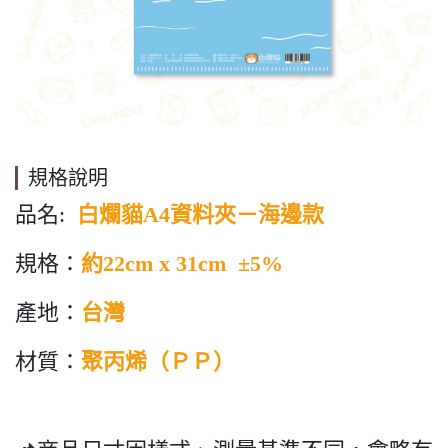
規格說明
品名:
白爛貓A4資料夾－海邊款
規格：
約22cm x 31cm ±5%
產地：
台灣
材質：
聚丙烯（ＰＰ）