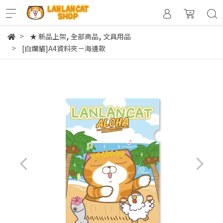
,
,
★ 新品上架
全部商品
文具用品
[白爛貓]A4資料夾－海邊款