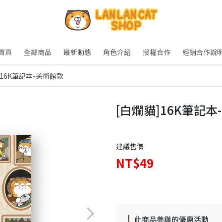
首頁
全部商品
最新動態
角色介紹
授權合作
經銷合作說
]16K筆記本-美術館款
[白爛貓]16K筆記本
建議售價
NT$49
此商品參與的優惠活動