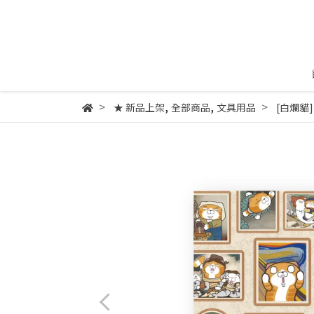
,
,
★ 新品上架
全部商品
文具用品
[白爛貓