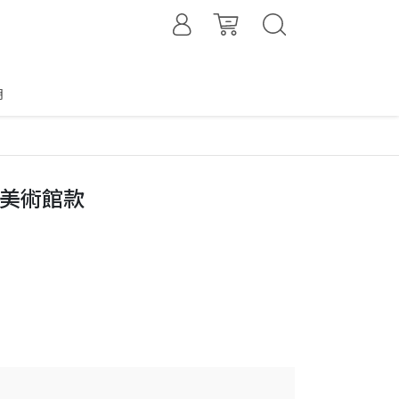
明
-美術館款