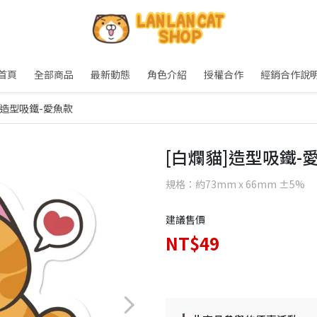
首頁
全部商品
最新動態
角色介紹
授權合作
經銷合作說
]造型吸鐵-愛魚款
[白爛貓]造型吸鐵-
規格：約73mm x 66mm ±5%
建議售價
NT$49