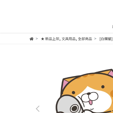
,
,
★ 新品上架
文具用品
全部商品
[白爛貓