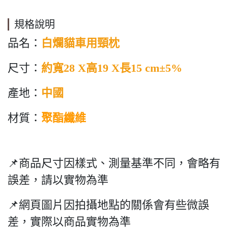
規格說明
品名：
白爛貓車用頸枕
尺寸：
約寬28 X高19 X長15 c
m±5%
產地：
中國
材質：
聚酯纖維
📌商品尺寸因樣式、測量基準不同，會略有
誤差，請以實物為準
📌網頁圖片因拍攝地點的關係會有些微誤
差，實際以商品實物為準