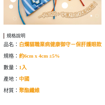
規格說明
品名：
白爛貓職業病健康御守－保肝護眼款
規格：
約6cm x 4cm ±5%
數量：
1入
產地：
中國
材質：
聚酯纖維