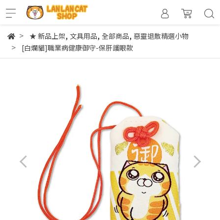
,
,
,
★ 新品上架
文具用品
全部商品
惡靈退散精選小物
[白爛貓]職業病健康御守-保肝護眼款