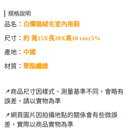
規格說明
品名：
白爛貓絨毛室內拖鞋
尺寸：
約 寬15X長28X高10 c
m±5%
產地：
中國
材質：
聚酯纖維
📌商品尺寸因樣式、測量基準不同，會略有
誤差，請以實物為準
📌網頁圖片因拍攝地點的關係會有些微誤
差，實際以商品實物為準