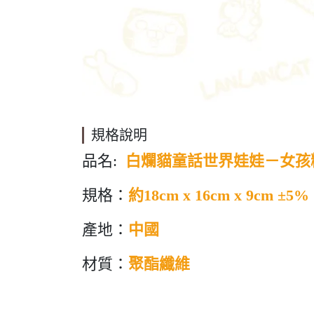
規格說明
品名:
白爛貓童話世界娃娃－女孩
規格：
約18cm x 16cm x 9cm ±5%
產地：
中國
材質：
聚酯纖維