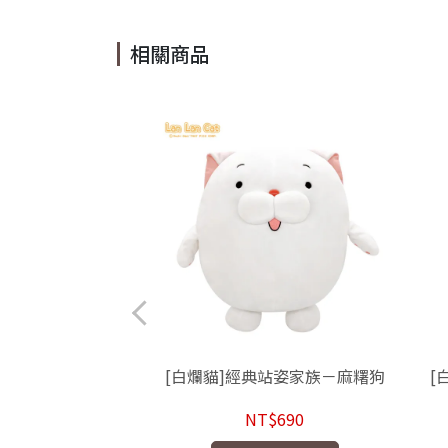
相關商品
型束口袋－臭跩貓款
[白爛貓]經典站姿家族－麻糬狗
[
$199
NT$690