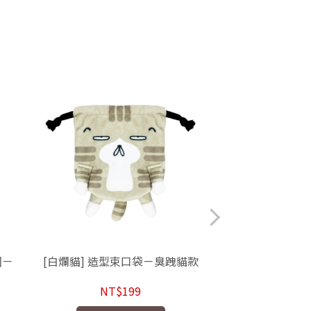
圈－
[白爛貓] 造型束口袋－臭跩貓款
[白爛貓]經典站
NT$199
NT$