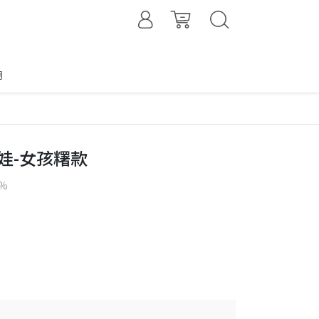
明
娃-女孩糬款
5%