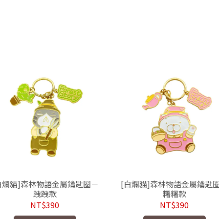
白爛貓]森林物語金屬鑰匙圈－
[白爛貓]森林物語金屬鑰匙
跩跩款
糬糬款
NT$390
NT$390