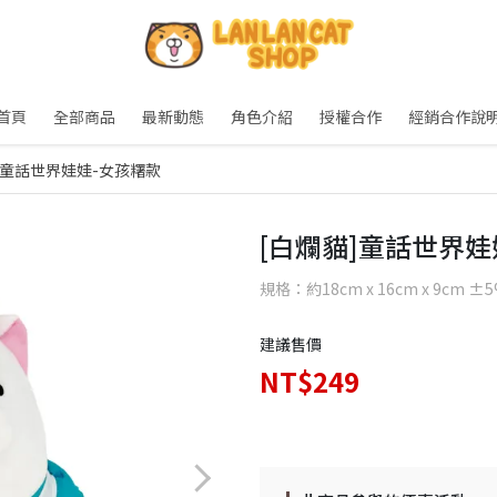
首頁
全部商品
最新動態
角色介紹
授權合作
經銷合作說
]童話世界娃娃-女孩糬款
[白爛貓]童話世界娃
規格：約18cm x 16cm x 9cm ±
建議售價
NT$249