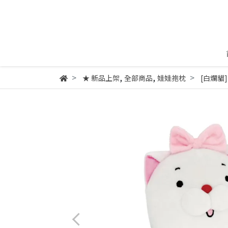
,
,
★ 新品上架
全部商品
娃娃抱枕
[白爛貓