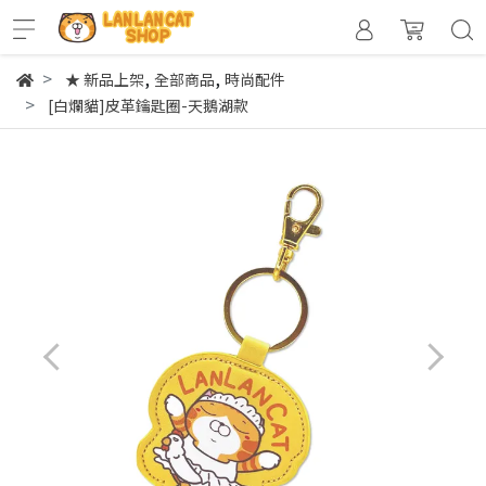
,
,
★ 新品上架
全部商品
時尚配件
[白爛貓]皮革鑰匙圈-天鵝湖款