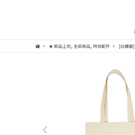
,
,
★ 新品上架
全部商品
時尚配件
[白爛貓