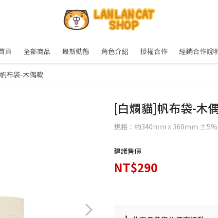
首頁
全部商品
最新動態
角色介紹
授權合作
經銷合作說
]帆布袋-木偶款
[白爛貓]帆布袋-木
規格：約340mm x 360mm ±5%
建議售價
NT$290