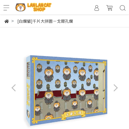
[白爛貓]千片大拼圖－戈爾孔爛