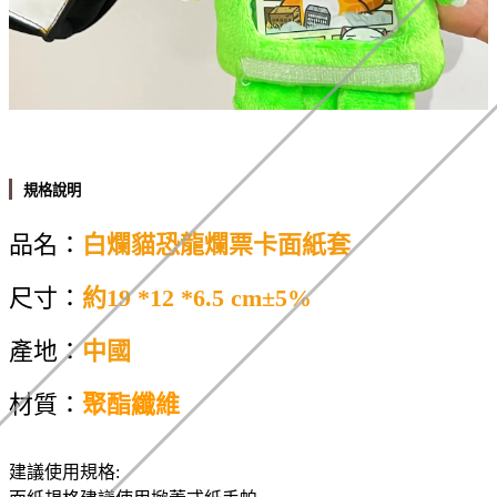
規格說明
品名：
白爛貓恐龍爛票卡面紙套
尺寸：
約19 *12 *6.5 c
m±5%
產地：
中國
材質：
聚酯纖維
建議使用規格: