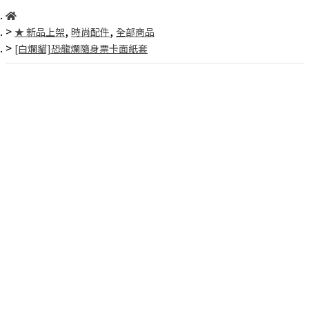
,
,
★ 新品上架
時尚配件
全部商品
[白爛貓]恐龍爛隨身票卡面紙套